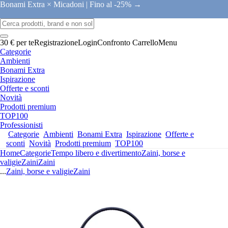
Bonami Extra × Micadoni |
Fino al -25% →
30 € per te
Registrazione
Login
Confronto
Carrello
Menu
Categorie
Ambienti
Bonami Extra
Ispirazione
Offerte e sconti
Novità
Prodotti premium
TOP100
Professionisti
Categorie
Ambienti
Bonami Extra
Ispirazione
Offerte e
sconti
Novità
Prodotti premium
TOP100
Home
Categorie
Tempo libero e divertimento
Zaini, borse e
valigie
Zaini
Zaini
...
Zaini, borse e valigie
Zaini