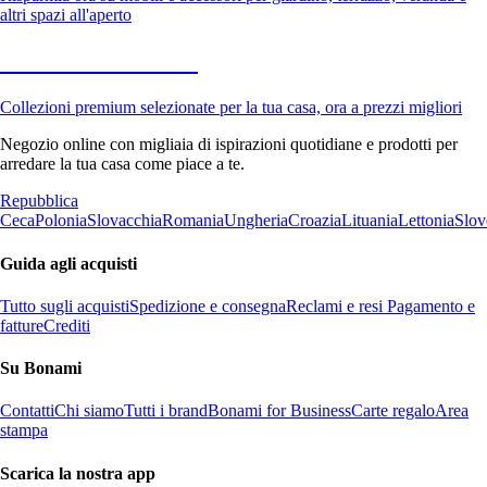
altri spazi all'aperto
Premium in saldo
Collezioni premium selezionate per la tua casa, ora a prezzi migliori
Negozio online con migliaia di ispirazioni quotidiane e prodotti per
arredare la tua casa come piace a te.
Repubblica
Ceca
Polonia
Slovacchia
Romania
Ungheria
Croazia
Lituania
Lettonia
Slov
Guida agli acquisti
Tutto sugli acquisti
Spedizione e consegna
Reclami e resi
Pagamento e
fatture
Crediti
Su Bonami
Contatti
Chi siamo
Tutti i brand
Bonami for Business
Carte regalo
Area
stampa
Scarica la nostra app