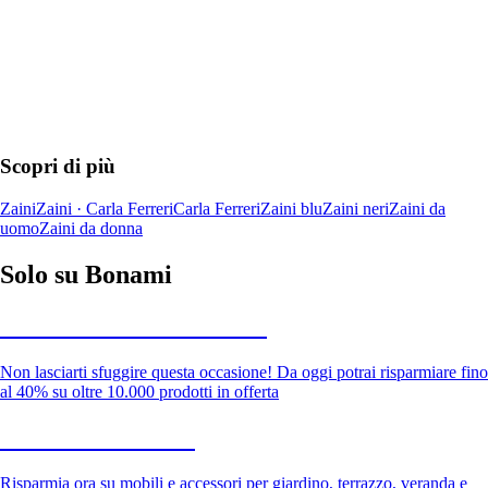
Scopri di più
Zaini
Zaini · Carla Ferreri
Carla Ferreri
Zaini blu
Zaini neri
Zaini da
uomo
Zaini da donna
Solo su Bonami
Saldi estivi fino al -40%
Non lasciarti sfuggire questa occasione! Da oggi potrai risparmiare fino
al 40% su oltre 10.000 prodotti in offerta
Giardino in saldo
Risparmia ora su mobili e accessori per giardino, terrazzo, veranda e