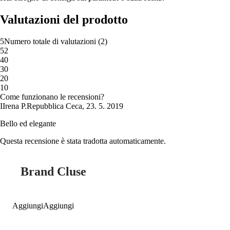
Valutazioni del prodotto
5
Numero totale di valutazioni
(
2
)
5
2
4
0
3
0
2
0
1
0
Come funzionano le recensioni?
I
Irena P.
Repubblica Ceca
,
23. 5. 2019
Bello ed elegante
Questa recensione è stata tradotta automaticamente.
Brand Cluse
Aggiungi
Aggiungi