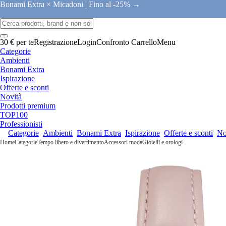
Bonami Extra × Micadoni |
Fino al -25% →
30 € per te
Registrazione
Login
Confronto
Carrello
Menu
Categorie
Ambienti
Bonami Extra
Ispirazione
Offerte e sconti
Novità
Prodotti premium
TOP100
Professionisti
Categorie
Ambienti
Bonami Extra
Ispirazione
Offerte e sconti
No
Home
Categorie
Tempo libero e divertimento
Accessori moda
Gioielli e orologi