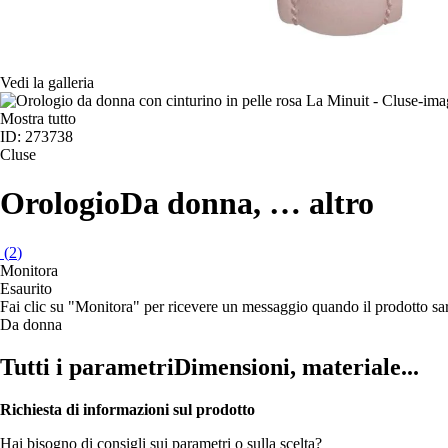
Vedi la galleria
Mostra tutto
ID: 273738
Cluse
Orologio
Da donna
, …
altro
(
2
)
Monitora
Esaurito
Fai clic su "Monitora" per ricevere un messaggio quando il prodotto s
Da donna
Tutti i parametri
Dimensioni, materiale...
Richiesta di informazioni sul prodotto
Hai bisogno di consigli sui parametri o sulla scelta?