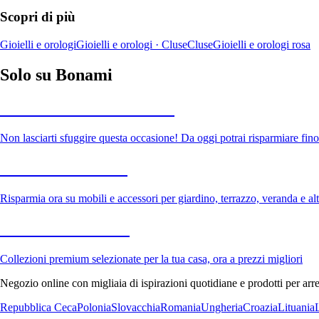
Scopri di più
Gioielli e orologi
Gioielli e orologi · Cluse
Cluse
Gioielli e orologi rosa
Solo su Bonami
Saldi estivi fino al -40%
Non lasciarti sfuggire questa occasione! Da oggi potrai risparmiare fino
Giardino in saldo
Risparmia ora su mobili e accessori per giardino, terrazzo, veranda e altr
Premium in saldo
Collezioni premium selezionate per la tua casa, ora a prezzi migliori
Negozio online con migliaia di ispirazioni quotidiane e prodotti per arre
Repubblica Ceca
Polonia
Slovacchia
Romania
Ungheria
Croazia
Lituania