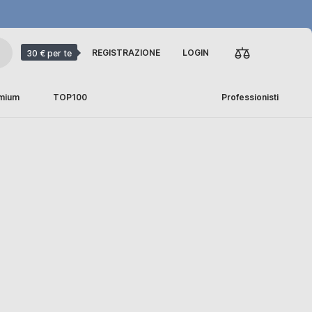
REGISTRAZIONE
LOGIN
30 € per te
emium
TOP100
Professionisti