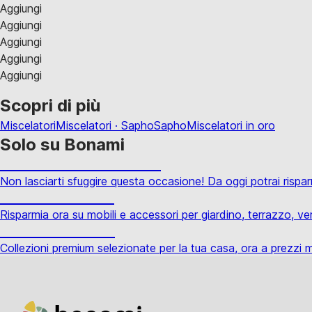
Aggiungi
Aggiungi
Aggiungi
Aggiungi
Aggiungi
Scopri di più
Miscelatori
Miscelatori · Sapho
Sapho
Miscelatori in oro
Solo su Bonami
Saldi estivi fino al -40%
Non lasciarti sfuggire questa occasione! Da oggi potrai rispar
Giardino in saldo
Risparmia ora su mobili e accessori per giardino, terrazzo, ver
Premium in saldo
Collezioni premium selezionate per la tua casa, ora a prezzi mi