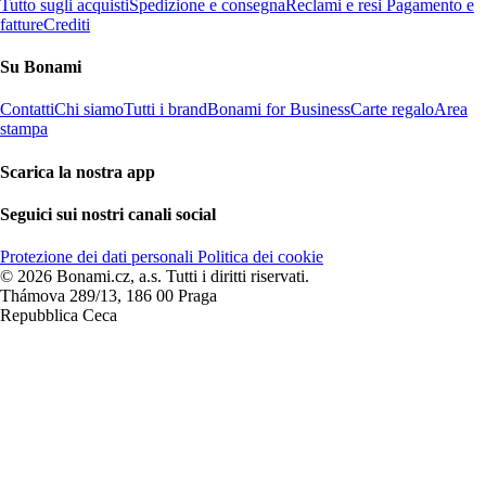
Tutto sugli acquisti
Spedizione e consegna
Reclami e resi
Pagamento e
fatture
Crediti
Su Bonami
Contatti
Chi siamo
Tutti i brand
Bonami for Business
Carte regalo
Area
stampa
Scarica la nostra app
Seguici sui nostri canali social
Protezione dei dati personali
Politica dei cookie
© 2026 Bonami.cz, a.s. Tutti i diritti riservati.
Thámova 289/13, 186 00 Praga
Repubblica Ceca