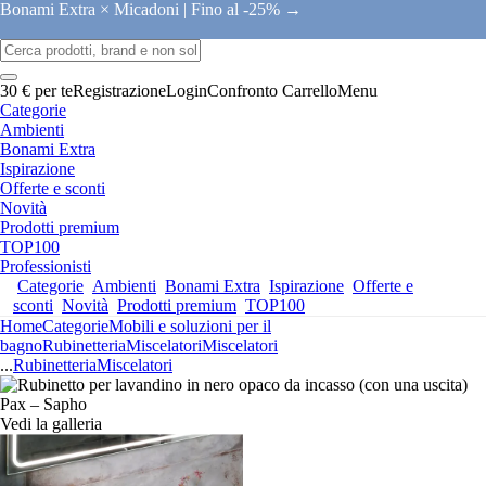
Bonami Extra × Micadoni |
Fino al -25% →
30 € per te
Registrazione
Login
Confronto
Carrello
Menu
Categorie
Ambienti
Bonami Extra
Ispirazione
Offerte e sconti
Novità
Prodotti premium
TOP100
Professionisti
Categorie
Ambienti
Bonami Extra
Ispirazione
Offerte e
sconti
Novità
Prodotti premium
TOP100
Home
Categorie
Mobili e soluzioni per il
bagno
Rubinetteria
Miscelatori
Miscelatori
...
Rubinetteria
Miscelatori
Vedi la galleria