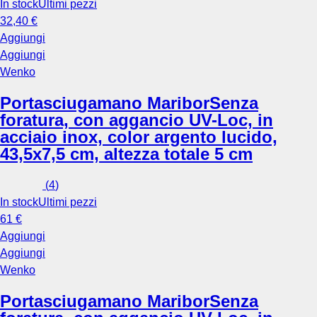
In stock
Ultimi pezzi
32,40 €
Aggiungi
Aggiungi
Wenko
Portasciugamano Maribor
Senza
foratura, con aggancio UV-Loc, in
acciaio inox, color argento lucido,
43,5x7,5 cm, altezza totale 5 cm
(
4
)
In stock
Ultimi pezzi
61 €
Aggiungi
Aggiungi
Wenko
Portasciugamano Maribor
Senza