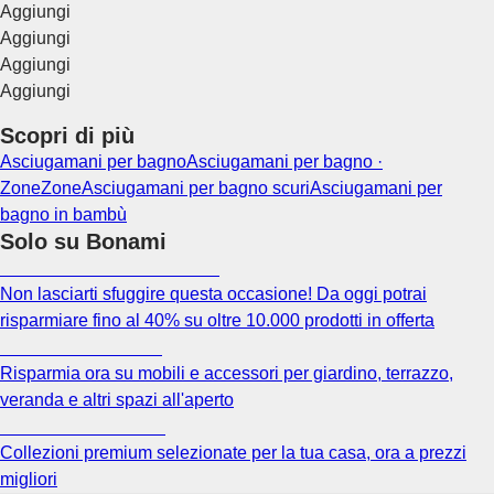
Aggiungi
Aggiungi
Aggiungi
Aggiungi
Scopri di più
Asciugamani per bagno
Asciugamani per bagno ·
Zone
Zone
Asciugamani per bagno scuri
Asciugamani per
bagno in bambù
Solo su Bonami
Saldi estivi fino al -40%
Non lasciarti sfuggire questa occasione! Da oggi potrai
risparmiare fino al 40% su oltre 10.000 prodotti in offerta
Giardino in saldo
Risparmia ora su mobili e accessori per giardino, terrazzo,
veranda e altri spazi all'aperto
Premium in saldo
Collezioni premium selezionate per la tua casa, ora a prezzi
migliori