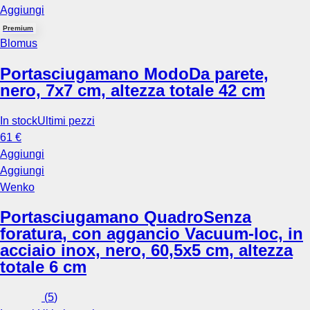
Aggiungi
Premium
Blomus
Portasciugamano Modo
Da parete,
nero, 7x7 cm, altezza totale 42 cm
In stock
Ultimi pezzi
61 €
Aggiungi
Aggiungi
Wenko
Portasciugamano Quadro
Senza
foratura, con aggancio Vacuum-loc, in
acciaio inox, nero, 60,5x5 cm, altezza
totale 6 cm
(
5
)