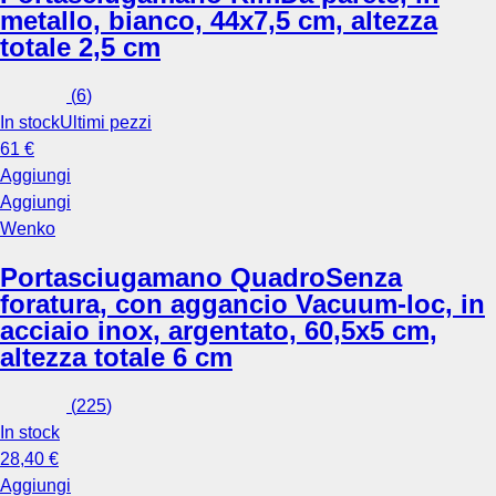
metallo, bianco, 44x7,5 cm, altezza
totale 2,5 cm
(
6
)
In stock
Ultimi pezzi
61 €
Aggiungi
Aggiungi
Wenko
Portasciugamano Quadro
Senza
foratura, con aggancio Vacuum-loc, in
acciaio inox, argentato, 60,5x5 cm,
altezza totale 6 cm
(
225
)
In stock
28,40 €
Aggiungi