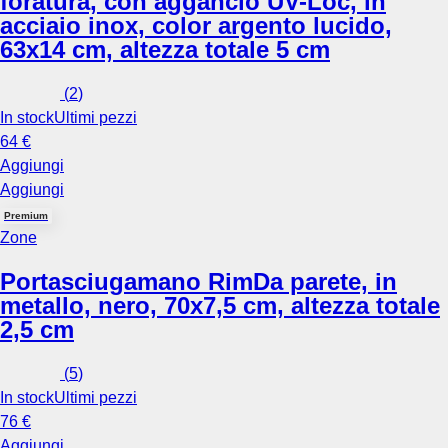
foratura, con aggancio UV-Loc, in
acciaio inox, color argento lucido,
63x14 cm, altezza totale 5 cm
(
2
)
In stock
Ultimi pezzi
64 €
Aggiungi
Aggiungi
Premium
Zone
Portasciugamano Rim
Da parete, in
metallo, nero, 70x7,5 cm, altezza totale
2,5 cm
(
5
)
In stock
Ultimi pezzi
76 €
Aggiungi