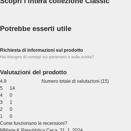
Scopri l'intera collezione Classic
Potrebbe esserti utile
Richiesta di informazioni sul prodotto
Hai bisogno di consigli sui parametri o sulla scelta?
Valutazioni del prodotto
4.9
Numero totale di valutazioni
(
15
)
5
14
4
0
3
1
2
0
1
0
Come funzionano le recensioni?
M
Marie K.
Repubblica Ceca
,
31. 1. 2024