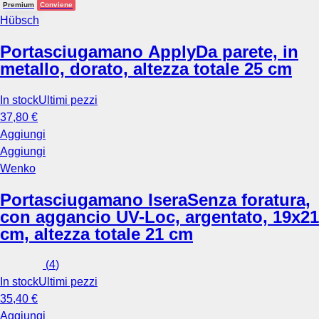
Premium
Conviene
Hübsch
Portasciugamano Apply
Da parete, in
metallo, dorato, altezza totale 25 cm
In stock
Ultimi pezzi
37,80 €
Aggiungi
Aggiungi
Wenko
Portasciugamano Isera
Senza foratura,
con aggancio UV-Loc, argentato, 19x21
cm, altezza totale 21 cm
(
4
)
In stock
Ultimi pezzi
35,40 €
Aggiungi