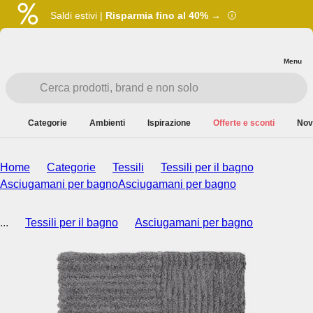
Saldi estivi |
Risparmia fino al 40% →
Menu
Categorie
Ambienti
Ispirazione
Offerte e sconti
Nov
Home
Categorie
Tessili
Tessili per il bagno
Asciugamani per bagno
Asciugamani per bagno
...
Tessili per il bagno
Asciugamani per bagno