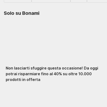
Solo su Bonami
Saldi estivi fino al
-40%
Non lasciarti sfuggire questa occasione! Da oggi
potrai risparmiare fino al 40% su oltre 10.000
prodotti in offerta
Giardino in saldo