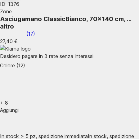
ID: 1376
Zone
Asciugamano Classic
Bianco, 70x140 cm
, …
altro
(
17
)
27,40 €
Desidero pagare in 3 rate senza interessi
Colore (12)
+
8
Aggiungi
In stock > 5 pz, spedizione immediata
In stock, spedizione