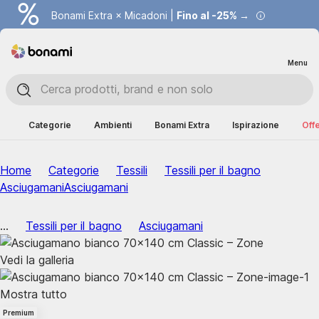
Bonami Extra × Micadoni |
Fino al -25% →
Menu
Categorie
Ambienti
Bonami Extra
Ispirazione
Offe
Home
Categorie
Tessili
Tessili per il bagno
Asciugamani
Asciugamani
...
Tessili per il bagno
Asciugamani
Vedi la galleria
Mostra tutto
Premium