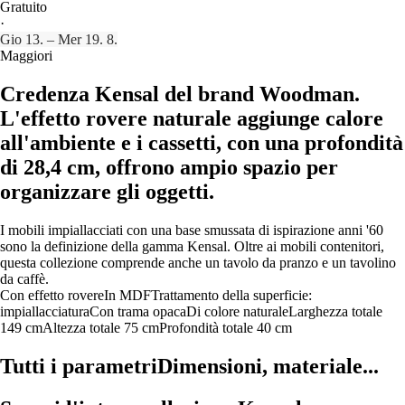
Gratuito
·
Gio 13. – Mer 19. 8.
Maggiori
Credenza Kensal del brand Woodman.
L'effetto rovere naturale aggiunge calore
all'ambiente e i cassetti, con una profondità
di 28,4 cm, offrono ampio spazio per
organizzare gli oggetti.
I mobili impiallacciati con una base smussata di ispirazione anni '60
sono la definizione della gamma Kensal. Oltre ai mobili contenitori,
questa collezione comprende anche un tavolo da pranzo e un tavolino
da caffè.
Con effetto rovere
In MDF
Trattamento della superficie:
impiallacciatura
Con trama opaca
Di colore naturale
Larghezza totale
149 cm
Altezza totale 75 cm
Profondità totale 40 cm
Tutti i parametri
Dimensioni, materiale...