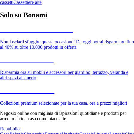
cassetti
Cassettiere alte
Solo su Bonami
Saldi estivi fino al -40%
Non lasciarti sfuggire questa occasione! Da oggi potrai risparmiare fino
al 40% su oltre 10.000 prodotti in offerta
Giardino in saldo
Risparmia ora su mobili e accessori per giardino, terrazzo, veranda e
altri spazi all'aperto
Premium in saldo
Collezioni premium selezionate per la tua casa, ora a prezzi migliori
Negozio online con migliaia di ispirazioni quotidiane e prodotti per
arredare la tua casa come piace a te.
Repubblica