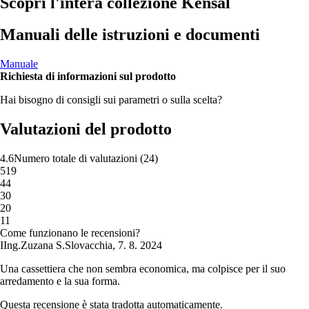
Scopri l'intera collezione Kensal
Manuali delle istruzioni e documenti
Manuale
Richiesta di informazioni sul prodotto
Hai bisogno di consigli sui parametri o sulla scelta?
Valutazioni del prodotto
4.6
Numero totale di valutazioni
(
24
)
5
19
4
4
3
0
2
0
1
1
Come funzionano le recensioni?
I
Ing.Zuzana S.
Slovacchia
,
7. 8. 2024
Una cassettiera che non sembra economica, ma colpisce per il suo
arredamento e la sua forma.
Questa recensione è stata tradotta automaticamente.