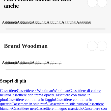
anche
Aggiungi
Aggiungi
Aggiungi
Aggiungi
Aggiungi
Aggiungi
Brand Woodman
Aggiungi
Aggiungi
Aggiungi
Aggiungi
Scopri di più
Cassettiere
Cassettiere · Woodman
Woodman
Cassettiere di colore
neutro
Cassettiere con trama opaca
Cassettiere con trama in
pino
Cassettiere con trama in faggio
Cassettiere con trama in
quercia
Cassettiere in stile retrò
Cassettiere in stile rustico
Cassettiere
bianche
Cassettiere nere
Cassettiere in legno massiccio
Cassettiere con