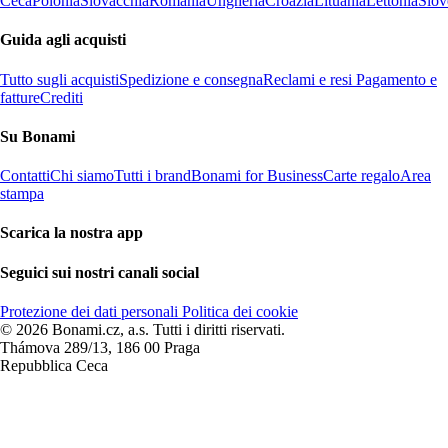
Ceca
Polonia
Slovacchia
Romania
Ungheria
Croazia
Lituania
Lettonia
Slov
Guida agli acquisti
Tutto sugli acquisti
Spedizione e consegna
Reclami e resi
Pagamento e
fatture
Crediti
Su Bonami
Contatti
Chi siamo
Tutti i brand
Bonami for Business
Carte regalo
Area
stampa
Scarica la nostra app
Seguici sui nostri canali social
Protezione dei dati personali
Politica dei cookie
© 2026 Bonami.cz, a.s. Tutti i diritti riservati.
Thámova 289/13, 186 00 Praga
Repubblica Ceca