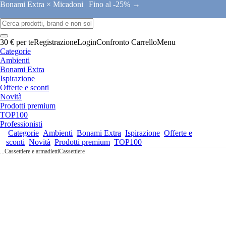
Bonami Extra × Micadoni |
Fino al -25% →
30 € per te
Registrazione
Login
Confronto
Carrello
Menu
Categorie
Ambienti
Bonami Extra
Ispirazione
Offerte e sconti
Novità
Prodotti premium
TOP100
Professionisti
Categorie
Ambienti
Bonami Extra
Ispirazione
Offerte e
sconti
Novità
Prodotti premium
TOP100
...
Cassettiere e armadietti
Cassettiere