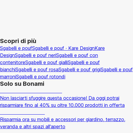
AGGIUNGI
Scopri di più
Sgabelli e pouf
Sgabelli e pouf · Kare Design
Kare
Design
Sgabelli e pouf neri
Sgabelli e pouf con
contenitore
Sgabelli e pouf gialli
Sgabelli e pouf
bianchi
Sgabelli e pouf rosa
Sgabelli e pouf grigi
Sgabelli e pouf
marroni
Sgabelli e pouf rotondi
Solo su Bonami
Saldi estivi fino al -40%
Non lasciarti sfuggire questa occasione! Da oggi potrai
risparmiare fino al 40% su oltre 10.000 prodotti in offerta
Giardino in saldo
Risparmia ora su mobili e accessori per giardino, terrazzo,
veranda e altri spazi all'aperto