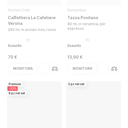
Kitchen Craft
Remember
Caffettiera La Cafetiere
Tazza Positano
Verona
80 ml, in ceramica, per
espresso
290 ml, in acciaio inox, rosso
(
1
)
(
1
)
Esaurito
Esaurito
70 €
13,90 €
MONITORA
MONITORA
Premium
2 pz nel set
-23%
8 pz nel set