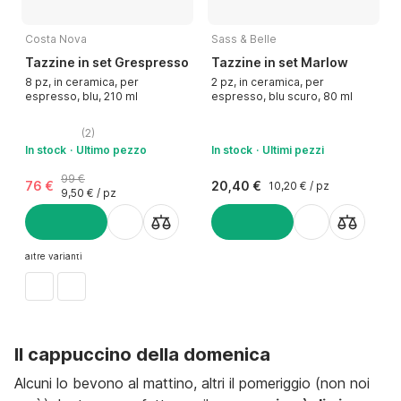
Costa Nova
Sass & Belle
Tazzine in set Grespresso
Tazzine in set Marlow
8 pz, in ceramica, per
2 pz, in ceramica, per
espresso, blu, 210 ml
espresso, blu scuro, 80 ml
(
2
)
In stock
Ultimo pezzo
In stock
Ultimi pezzi
99 €
76 €
20,40 €
10,20 € / pz
9,50 € / pz
AGGIUNGI
AGGIUNGI
altre varianti
Il cappuccino della domenica
Alcuni lo bevono al mattino, altri il pomeriggio (non noi