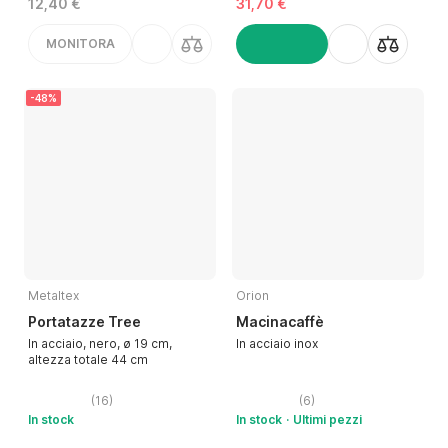
12,40 €
31,70 €
MONITORA
AGGIUNGI
-48%
Metaltex
Orion
Portatazze Tree
Macinacaffè
In acciaio, nero, ø 19 cm,
In acciaio inox
altezza totale 44 cm
(
16
)
(
6
)
In stock
In stock
Ultimi pezzi