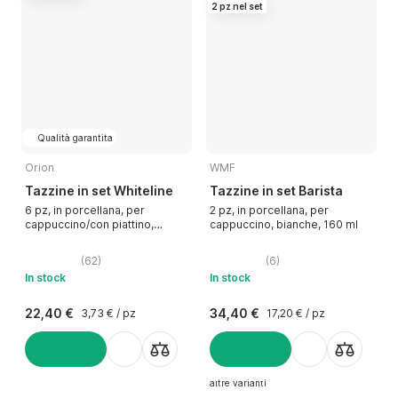
2 pz nel set
Qualità garantita
Orion
WMF
Tazzine in set Whiteline
Tazzine in set Barista
6 pz, in porcellana, per
2 pz, in porcellana, per
cappuccino/con piattino,
cappuccino, bianche, 160 ml
bianche, 125 ml
(
62
)
(
6
)
In stock
In stock
22,40 €
34,40 €
3,73 € / pz
17,20 € / pz
AGGIUNGI
AGGIUNGI
altre varianti