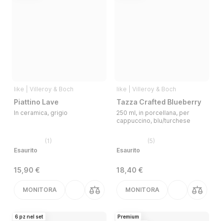
like | Villeroy & Boch
like | Villeroy & Boch
Piattino Lave
Tazza Crafted Blueberry
In ceramica, grigio
250 ml, in porcellana, per
cappuccino, blu/turchese
(
1
)
(
5
)
Esaurito
Esaurito
15,90 €
18,40 €
MONITORA
MONITORA
6 pz nel set
Premium