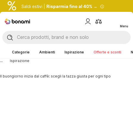
Saldi estivi |
Risparmia fino al 40% →
Menu
Categorie
Ambienti
Ispirazione
Offerte e sconti
N
...
Ispirazione
Il buongiorno inizia dal caffè: scegli la tazza giusta per ogni tipo