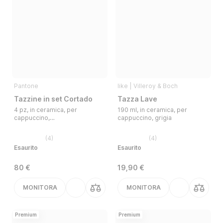
Pantone
like | Villeroy & Boch
Tazzine in set Cortado
Tazza Lave
4 pz, in ceramica, per
190 ml, in ceramica, per
cappuccino,
cappuccino, grigia
gialle/arancioni/rosa, 175 ml
(
4
)
(
4
)
Esaurito
Esaurito
80 €
19,90 €
MONITORA
MONITORA
Premium
Premium