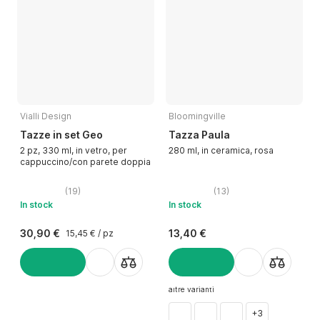
Vialli Design
Bloomingville
Tazze in set Geo
Tazza Paula
2 pz, 330 ml, in vetro, per
280 ml, in ceramica, rosa
cappuccino/con parete doppia
(
19
)
(
13
)
In stock
In stock
30,90 €
13,40 €
15,45 € / pz
AGGIUNGI
AGGIUNGI
altre varianti
+3