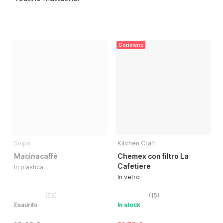
Conviene
Snips
Kitchen Craft
Macinacaffè
Chemex con filtro La
Cafetiere
In plastica
In vetro
(
53
)
(
15
)
Esaurito
In stock