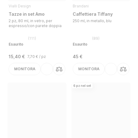
Vialli Design
Brandani
Tazze in set Amo
Caffettiera Tiffany
2 pz, 80 ml, in vetro, per
250 ml, in metallo, blu
espresso/con parete doppia
(
111
)
(
89
)
Esaurito
Esaurito
15,40 €
45 €
7,70 € / pz
MONITORA
MONITORA
6 pz nel set