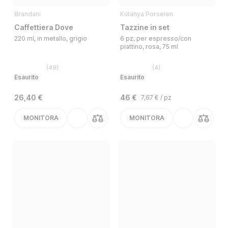
Brandani
Kütahya Porselen
Caffettiera Dove
Tazzine in set
220 ml, in metallo, grigio
6 pz, per espresso/con
piattino, rosa, 75 ml
(
49
)
(
4
)
Esaurito
Esaurito
26,40 €
46 €
7,67 € / pz
MONITORA
MONITORA