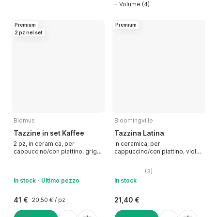
+ Volume (4)
Premium
Premium
2 pz nel set
Blomus
Bloomingville
Tazzine in set Kaffee
Tazzina Latina
2 pz, in ceramica, per
In ceramica, per
cappuccino/con piattino, grigio
cappuccino/con piattino, viola,
chiaro/beige, 150 ml
220 ml
(
3
)
In stock
Ultimo pezzo
In stock
41 €
21,40 €
20,50 € / pz