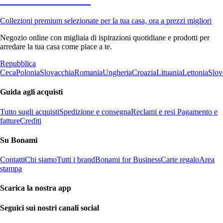
Collezioni premium selezionate per la tua casa, ora a prezzi migliori
Negozio online con migliaia di ispirazioni quotidiane e prodotti per
arredare la tua casa come piace a te.
Repubblica
Ceca
Polonia
Slovacchia
Romania
Ungheria
Croazia
Lituania
Lettonia
Slov
Guida agli acquisti
Tutto sugli acquisti
Spedizione e consegna
Reclami e resi
Pagamento e
fatture
Crediti
Su Bonami
Contatti
Chi siamo
Tutti i brand
Bonami for Business
Carte regalo
Area
stampa
Scarica la nostra app
Seguici sui nostri canali social