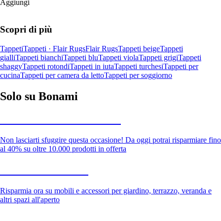
Aggiungi
Scopri di più
Tappeti
Tappeti · Flair Rugs
Flair Rugs
Tappeti beige
Tappeti
gialli
Tappeti bianchi
Tappeti blu
Tappeti viola
Tappeti grigi
Tappeti
shaggy
Tappeti rotondi
Tappeti in iuta
Tappeti turchesi
Tappeti per
cucina
Tappeti per camera da letto
Tappeti per soggiorno
Solo su Bonami
Saldi estivi fino al -40%
Non lasciarti sfuggire questa occasione! Da oggi potrai risparmiare fino
al 40% su oltre 10.000 prodotti in offerta
Giardino in saldo
Risparmia ora su mobili e accessori per giardino, terrazzo, veranda e
altri spazi all'aperto
Premium in saldo