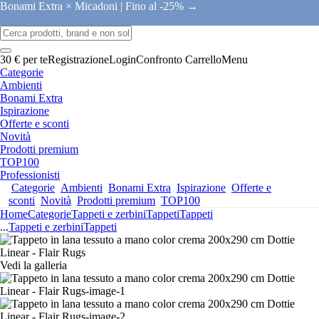
Bonami Extra × Micadoni |
Fino al -25% →
30 € per te
Registrazione
Login
Confronto
Carrello
Menu
Categorie
Ambienti
Bonami Extra
Ispirazione
Offerte e sconti
Novità
Prodotti premium
TOP100
Professionisti
Categorie
Ambienti
Bonami Extra
Ispirazione
Offerte e
sconti
Novità
Prodotti premium
TOP100
Home
Categorie
Tappeti e zerbini
Tappeti
Tappeti
...
Tappeti e zerbini
Tappeti
Vedi la galleria