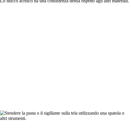
Lo stucco acrilico ha una consistenza densa rispetto agli altri materiali.