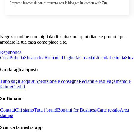
Prepara i biscotti di pan di zenzero con la blogger In kitchen with Zuz
Negozio online con migliaia di ispirazioni quotidiane e prodotti per
arredare la tua casa come piace a te.
Repubblica
Ceca
Polonia
Slovacchia
Romania
Ungheria
Croazia
Lituania
Lettonia
Slov
Guida agli acquisti
Tutto sugli acquisti
Spedizione e consegna
Reclami e resi
Pagamento e
fatture
Crediti
Su Bonami
Contatti
Chi siamo
Tutti i brand
Bonami for Business
Carte regalo
Area
stampa
Scarica la nostra app