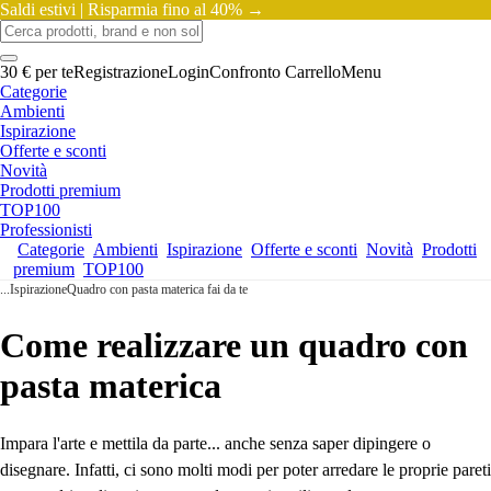
Saldi estivi |
Risparmia fino al 40% →
30 € per te
Registrazione
Login
Confronto
Carrello
Menu
Categorie
Ambienti
Ispirazione
Offerte e sconti
Novità
Prodotti premium
TOP100
Professionisti
Categorie
Ambienti
Ispirazione
Offerte e sconti
Novità
Prodotti
premium
TOP100
...
Ispirazione
Quadro con pasta materica fai da te
Come realizzare un quadro con
pasta materica
Impara l'arte e mettila da parte... anche senza saper dipingere o
disegnare. Infatti, ci sono molti modi per poter arredare le proprie pareti