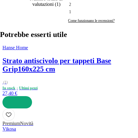
valutazioni
(
1
)
2
1
Come funzionano le recensioni?
Potrebbe esserti utile
Hanse Home
Strato antiscivolo per tappeti Base
Grip
160x225 cm
(
1
)
In stock
Ultimi pezzi
27,40 €
AGGIUNGI
Premium
Novità
Vikosa