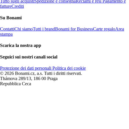
Tutto sugli acquisti
Spedizione e consegna
Reclami e resi
Pagamento e
fatture
Crediti
Su Bonami
Contatti
Chi siamo
Tutti i brand
Bonami for Business
Carte regalo
Area
stampa
Scarica la nostra app
Seguici sui nostri canali social
Protezione dei dati personali
Politica dei cookie
© 2026 Bonami.cz, a.s. Tutti i diritti riservati.
Thámova 289/13, 186 00 Praga
Repubblica Ceca