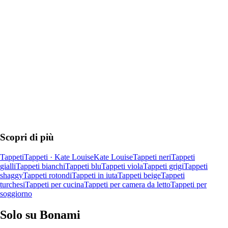
AGGIUNGI
Scopri di più
Tappeti
Tappeti · Kate Louise
Kate Louise
Tappeti neri
Tappeti
gialli
Tappeti bianchi
Tappeti blu
Tappeti viola
Tappeti grigi
Tappeti
shaggy
Tappeti rotondi
Tappeti in iuta
Tappeti beige
Tappeti
turchesi
Tappeti per cucina
Tappeti per camera da letto
Tappeti per
soggiorno
Solo su Bonami