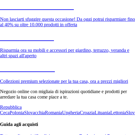
Saldi estivi fino al -40%
Non lasciarti sfuggire questa occasione! Da oggi potrai risparmiare fino
al 40% su oltre 10.000 prodotti in offerta
Giardino in saldo
Risparmia ora su mobili e accessori per giardino, terrazzo, veranda e
altri spazi all'aperto
Premium in saldo
Collezioni premium selezionate per la tua casa, ora a prezzi migliori
Negozio online con migliaia di ispirazioni quotidiane e prodotti per
arredare la tua casa come piace a te.
Repubblica
Ceca
Polonia
Slovacchia
Romania
Ungheria
Croazia
Lituania
Lettonia
Slov
Guida agli acquisti