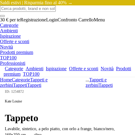
Saldi estivi |
Risparmia fino al 40% →
30 € per te
Registrazione
Login
Confronto
Carrello
Menu
Categorie
Ambienti
Ispirazione
Offerte e sconti
Novità
Prodotti premium
TOP100
Professionisti
Categorie
Ambienti
Ispirazione
Offerte e sconti
Novità
Prodotti
premium
TOP100
Home
Categorie
Tappeti e
...
Tappeti e
zerbini
Tappeti
Tappeti
zerbini
Tappeti
ID: 1254872
Kate Louise
Tappeto
Lavabile, sintetico, a pelo piatto, con orlo a frange, bianco/nero,
160x250 cm
, …
altro