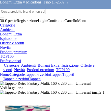
Bonami Extra × Micadoni |
Fino al -25% →
30 € per te
Registrazione
Login
Confronto
Carrello
Menu
Categorie
Ambienti
Bonami Extra
Ispirazione
Offerte e sconti
Novità
Prodotti premium
TOP100
Professionisti
Categorie
Ambienti
Bonami Extra
Ispirazione
Offerte e
sconti
Novità
Prodotti premium
TOP100
Home
Categorie
Tappeti e zerbini
Tappeti
Tappeti
...
Tappeti e zerbini
Tappeti
Vedi la galleria