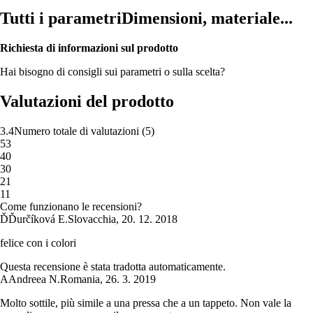
Tutti i parametri
Dimensioni, materiale...
Richiesta di informazioni sul prodotto
Hai bisogno di consigli sui parametri o sulla scelta?
Valutazioni del prodotto
3.4
Numero totale di valutazioni
(
5
)
5
3
4
0
3
0
2
1
1
1
Come funzionano le recensioni?
Ď
Ďurčíková E.
Slovacchia
,
20. 12. 2018
felice con i colori
Questa recensione è stata tradotta automaticamente.
A
Andreea N.
Romania
,
26. 3. 2019
Molto sottile, più simile a una pressa che a un tappeto. Non vale la