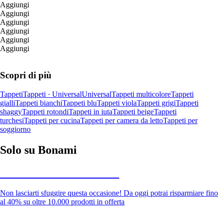
Aggiungi
Aggiungi
Aggiungi
Aggiungi
Aggiungi
Aggiungi
Scopri di più
Tappeti
Tappeti · Universal
Universal
Tappeti multicolore
Tappeti
gialli
Tappeti bianchi
Tappeti blu
Tappeti viola
Tappeti grigi
Tappeti
shaggy
Tappeti rotondi
Tappeti in iuta
Tappeti beige
Tappeti
turchesi
Tappeti per cucina
Tappeti per camera da letto
Tappeti per
soggiorno
Solo su Bonami
Saldi estivi fino al -40%
Non lasciarti sfuggire questa occasione! Da oggi potrai risparmiare fino
al 40% su oltre 10.000 prodotti in offerta