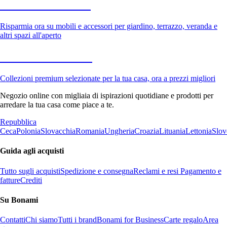
Giardino in saldo
Risparmia ora su mobili e accessori per giardino, terrazzo, veranda e
altri spazi all'aperto
Premium in saldo
Collezioni premium selezionate per la tua casa, ora a prezzi migliori
Negozio online con migliaia di ispirazioni quotidiane e prodotti per
arredare la tua casa come piace a te.
Repubblica
Ceca
Polonia
Slovacchia
Romania
Ungheria
Croazia
Lituania
Lettonia
Slov
Guida agli acquisti
Tutto sugli acquisti
Spedizione e consegna
Reclami e resi
Pagamento e
fatture
Crediti
Su Bonami
Contatti
Chi siamo
Tutti i brand
Bonami for Business
Carte regalo
Area