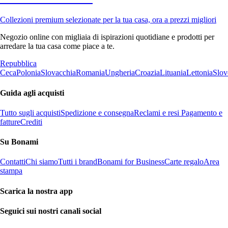
Collezioni premium selezionate per la tua casa, ora a prezzi migliori
Negozio online con migliaia di ispirazioni quotidiane e prodotti per
arredare la tua casa come piace a te.
Repubblica
Ceca
Polonia
Slovacchia
Romania
Ungheria
Croazia
Lituania
Lettonia
Slov
Guida agli acquisti
Tutto sugli acquisti
Spedizione e consegna
Reclami e resi
Pagamento e
fatture
Crediti
Su Bonami
Contatti
Chi siamo
Tutti i brand
Bonami for Business
Carte regalo
Area
stampa
Scarica la nostra app
Seguici sui nostri canali social