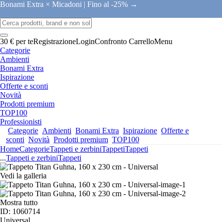
Bonami Extra × Micadoni |
Fino al -25% →
30 € per te
Registrazione
Login
Confronto
Carrello
Menu
Categorie
Ambienti
Bonami Extra
Ispirazione
Offerte e sconti
Novità
Prodotti premium
TOP100
Professionisti
Categorie
Ambienti
Bonami Extra
Ispirazione
Offerte e
sconti
Novità
Prodotti premium
TOP100
Home
Categorie
Tappeti e zerbini
Tappeti
Tappeti
...
Tappeti e zerbini
Tappeti
Vedi la galleria
Mostra tutto
ID: 1060714
Universal