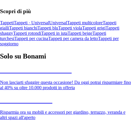
Scopri di più
Tappeti
Tappeti · Universal
Universal
Tappeti multicolore
Tappeti
gialli
Tappeti bianchi
Tappeti blu
Tappeti viola
Tappeti grigi
Tappeti
shaggy
Tappeti rotondi
Tappeti in iuta
Tappeti beige
Tappeti
turchesi
Tappeti per cucina
Tappeti per camera da letto
Tappeti per
soggiorno
Solo su Bonami
Saldi estivi fino al -40%
Non lasciarti sfuggire questa occasione! Da oggi potrai risparmiare fino
al 40% su oltre 10.000 prodotti in offerta
Giardino in saldo
Risparmia ora su mobili e accessori per giardino, terrazzo, veranda e
altri spazi all'aperto
Premium in saldo