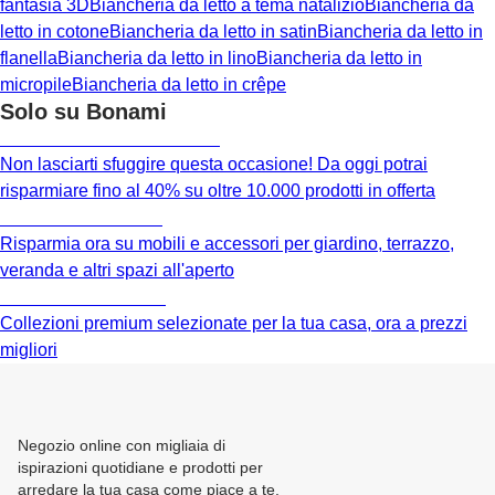
fantasia 3D
Biancheria da letto a tema natalizio
Biancheria da
letto in cotone
Biancheria da letto in satin
Biancheria da letto in
flanella
Biancheria da letto in lino
Biancheria da letto in
micropile
Biancheria da letto in crêpe
Solo su Bonami
Saldi estivi fino al -40%
Non lasciarti sfuggire questa occasione! Da oggi potrai
risparmiare fino al 40% su oltre 10.000 prodotti in offerta
Giardino in saldo
Risparmia ora su mobili e accessori per giardino, terrazzo,
veranda e altri spazi all'aperto
Premium in saldo
Collezioni premium selezionate per la tua casa, ora a prezzi
migliori
Negozio online con migliaia di
ispirazioni quotidiane e prodotti per
arredare la tua casa come piace a te.