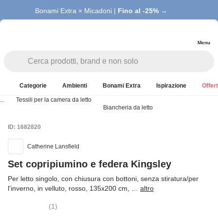
Bonami Extra × Micadoni |
Fino al -25% →
Menu
Categorie
Ambienti
Bonami Extra
Ispirazione
Offert
...
Tessili per la camera da letto
Biancheria da letto
ID: 1682820
Catherine Lansfield
Set copripiumino e federa Kingsley
Per letto singolo, con chiusura con bottoni, senza stiratura/per
l'inverno, in velluto, rosso, 135x200 cm
, …
altro
(
1
)