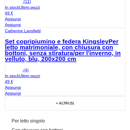
(
11
)
In stock
Ultimi pezzi
49 €
Aggiungi
Aggiungi
Catherine Lansfield
Set copripiumino e federa Kingsley
Per
letto matrimoniale, con chiusura con
bottoni, senza stiratura/per l'inverno, in
velluto, blu, 200x200 cm
(
4
)
In stock
Ultimi pezzi
49 €
Aggiungi
Aggiungi
+
ALTRI (5)
Per letto singolo