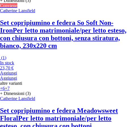
+ Dimensioni (3)
Conviene
Catherine Lansfield
Set copripiumino e federa So Soft Non-
Iron
Per letto matrimoniale/per letto esteso,
con chiusura con bottoni, senza stiratura,
bianco, 230x220 cm
(
1
)
In stock
23,70 €
Aggiungi
Aggiungi
altre varianti
+6
+7
+ Dimensioni (3)
Catherine Lansfield
Set copripiumino e federa Meadowsweet
Floral
Per letto matrimoniale/per letto
esteso, con chiusura con bottoni,