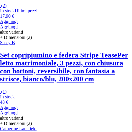
(
2
)
In stock
Ultimi pezzi
17,90 €
Aggiungi
Aggiungi
altre varianti
+ Dimensioni (2)
Sassy B
Set copripiumino e federa Stripe Tease
Per
letto matrimoniale, 3 pezzi, con chiusura
con bottoni, reversibile, con fantasia a
strisce, bianco/blu, 200x200 cm
(
1
)
In stock
48 €
Aggiungi
Aggiungi
altre varianti
+ Dimensioni (2)
Catherine Lansfield