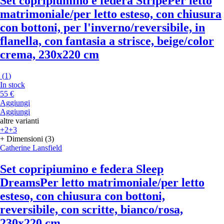
Set copripiumino e federa Stripe
Per letto
matrimoniale/per letto esteso, con chiusura
con bottoni, per l'inverno/reversibile, in
flanella, con fantasia a strisce, beige/color
crema, 230x220 cm
(
1
)
In stock
55 €
Aggiungi
Aggiungi
altre varianti
+2
+3
+ Dimensioni (3)
Catherine Lansfield
Set copripiumino e federa Sleep
Dreams
Per letto matrimoniale/per letto
esteso, con chiusura con bottoni,
reversibile, con scritte, bianco/rosa,
230x220 cm