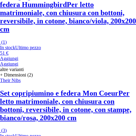
federa Hummingbird
Per letto
matrimoniale, con chiusura con bottoni,
reversibile, in cotone, bianco/viola, 200x200
cm
(
1
)
In stock
Ultimo pezzo
51 €
Aggiungi
Aggiungi
altre varianti
+ Dimensioni (2)
Their Nibs
Set copripiumino e federa Mon Coeur
Per
letto matrimoniale, con chiusura con
bottoni, reversibile, in cotone, con stampe,
bianco/rosa, 200x200 cm
(
3
)
In stock
Ultimo pezzo