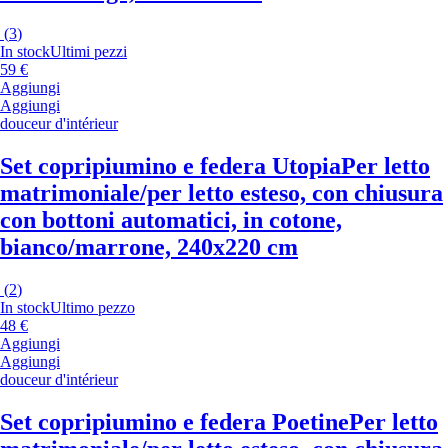
(
3
)
In stock
Ultimi pezzi
59 €
Aggiungi
Aggiungi
douceur d'intérieur
Set copripiumino e federa Utopia
Per letto
matrimoniale/per letto esteso, con chiusura
con bottoni automatici, in cotone,
bianco/marrone, 240x220 cm
(
2
)
In stock
Ultimo pezzo
48 €
Aggiungi
Aggiungi
douceur d'intérieur
Set copripiumino e federa Poetine
Per letto