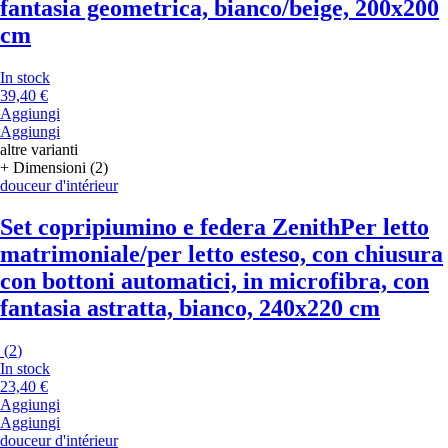
fantasia geometrica, bianco/beige, 200x200
cm
In stock
39,40 €
Aggiungi
Aggiungi
altre varianti
+ Dimensioni (2)
douceur d'intérieur
Set copripiumino e federa Zenith
Per letto
matrimoniale/per letto esteso, con chiusura
con bottoni automatici, in microfibra, con
fantasia astratta, bianco, 240x220 cm
(
2
)
In stock
23,40 €
Aggiungi
Aggiungi
douceur d'intérieur