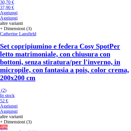
30,70 €
37,90 €
Aggiungi
Aggiungi
altre varianti
+ Dimensioni (3)
Catherine Lansfield
Set copripiumino e federa Cosy Spot
Per
letto matrimoniale, con chiusura con
bottoni, senza stiratura/per l'inverno, in
micropile, con fantasia a pois, color crema,
200x200 cm
(
2
)
In stock
52 €
Aggiungi
Aggiungi
altre varianti
+ Dimensioni (3)
-9%