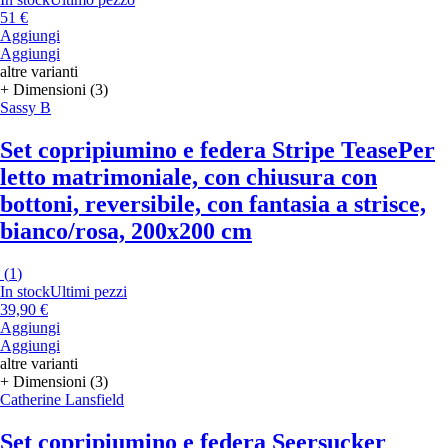
51 €
Aggiungi
Aggiungi
altre varianti
+ Dimensioni (3)
Sassy B
Set copripiumino e federa Stripe Tease
Per
letto matrimoniale, con chiusura con
bottoni, reversibile, con fantasia a strisce,
bianco/rosa, 200x200 cm
(
1
)
In stock
Ultimi pezzi
39,90 €
Aggiungi
Aggiungi
altre varianti
+ Dimensioni (3)
Catherine Lansfield
Set copripiumino e federa Seersucker