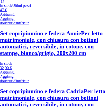
(
3
)
In stock
Ultimi pezzi
47 €
Aggiungi
Aggiungi
douceur d'intérieur
Set copripiumino e federa Annie
Per letto
matrimoniale, con chiusura con bottoni
automatici, reversibile, in cotone, con
stampe, bianco/grigio, 200x200 cm
In stock
32,90 €
Aggiungi
Aggiungi
douceur d'intérieur
Set copripiumino e federa Cadria
Per letto
matrimoniale, con chiusura con bottoni
automatici, reversibile, in cotone, con