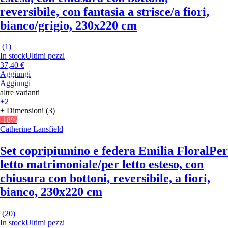
reversibile, con fantasia a strisce/a fiori,
bianco/grigio, 230x220 cm
(
1
)
In stock
Ultimi pezzi
37,40 €
Aggiungi
Aggiungi
altre varianti
+2
+ Dimensioni (3)
-18%
Catherine Lansfield
Set copripiumino e federa Emilia Floral
Per
letto matrimoniale/per letto esteso, con
chiusura con bottoni, reversibile, a fiori,
bianco, 230x220 cm
(
20
)
In stock
Ultimi pezzi