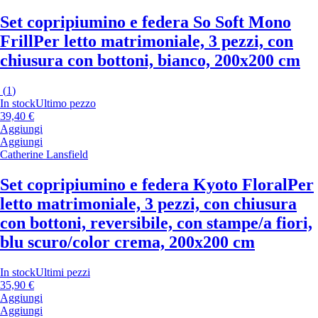
Set copripiumino e federa So Soft Mono
Frill
Per letto matrimoniale, 3 pezzi, con
chiusura con bottoni, bianco, 200x200 cm
(
1
)
In stock
Ultimo pezzo
39,40 €
Aggiungi
Aggiungi
Catherine Lansfield
Set copripiumino e federa Kyoto Floral
Per
letto matrimoniale, 3 pezzi, con chiusura
con bottoni, reversibile, con stampe/a fiori,
blu scuro/color crema, 200x200 cm
In stock
Ultimi pezzi
35,90 €
Aggiungi
Aggiungi