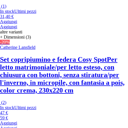
(
1
)
In stock
Ultimi pezzi
31,40 €
Aggiungi
Aggiungi
altre varianti
+ Dimensioni (3)
-20%
Catherine Lansfield
Set copripiumino e federa Cosy Spot
Per
letto matrimoniale/per letto esteso, con
chiusura con bottoni, senza stiratura/per
l'inverno, in micropile, con fantasia a pois,
color crema, 230x220 cm
(
2
)
In stock
Ultimi pezzi
47 €
59 €
Aggiungi