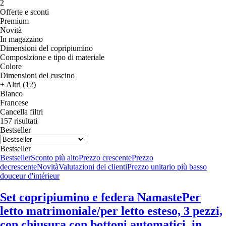
2
Offerte e sconti
Premium
Novità
In magazzino
Dimensioni del copripiumino
Composizione e tipo di materiale
Colore
Dimensioni del cuscino
+ Altri (12)
Bianco
Francese
Cancella filtri
157 risultati
Bestseller
Bestseller
Bestseller
Sconto più alto
Prezzo crescente
Prezzo
decrescente
Novità
Valutazioni dei clienti
Prezzo unitario più basso
douceur d'intérieur
Set copripiumino e federa Namaste
Per
letto matrimoniale/per letto esteso, 3 pezzi,
con chiusura con bottoni automatici, in