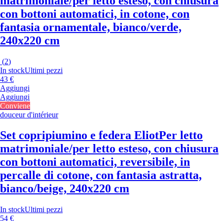
matrimoniale/per letto esteso, con chiusura
con bottoni automatici, in cotone, con
fantasia ornamentale, bianco/verde,
240x220 cm
(
2
)
In stock
Ultimi pezzi
43 €
Aggiungi
Aggiungi
Conviene
douceur d'intérieur
Set copripiumino e federa Eliot
Per letto
matrimoniale/per letto esteso, con chiusura
con bottoni automatici, reversibile, in
percalle di cotone, con fantasia astratta,
bianco/beige, 240x220 cm
In stock
Ultimi pezzi
54 €