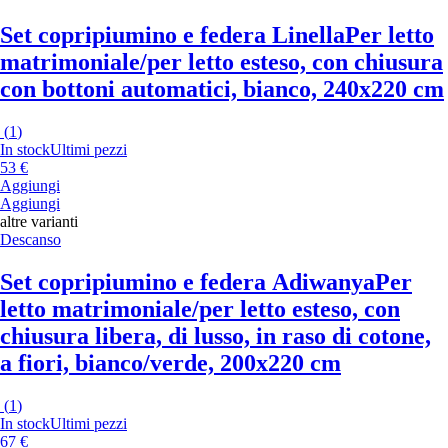
Set copripiumino e federa Linella
Per letto
matrimoniale/per letto esteso, con chiusura
con bottoni automatici, bianco, 240x220 cm
(
1
)
In stock
Ultimi pezzi
53 €
Aggiungi
Aggiungi
altre varianti
Descanso
Set copripiumino e federa Adiwanya
Per
letto matrimoniale/per letto esteso, con
chiusura libera, di lusso, in raso di cotone,
a fiori, bianco/verde, 200x220 cm
(
1
)
In stock
Ultimi pezzi
67 €