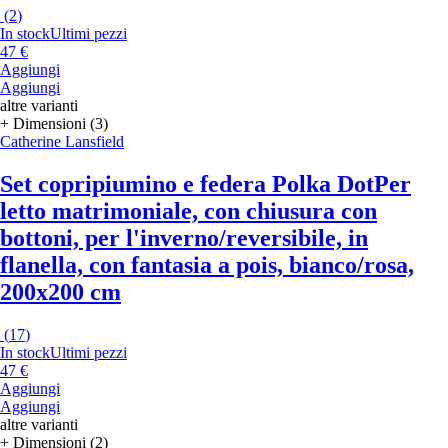
(
2
)
In stock
Ultimi pezzi
47 €
Aggiungi
Aggiungi
altre varianti
+ Dimensioni (3)
Catherine Lansfield
Set copripiumino e federa Polka Dot
Per
letto matrimoniale, con chiusura con
bottoni, per l'inverno/reversibile, in
flanella, con fantasia a pois, bianco/rosa,
200x200 cm
(
17
)
In stock
Ultimi pezzi
47 €
Aggiungi
Aggiungi
altre varianti
+ Dimensioni (2)