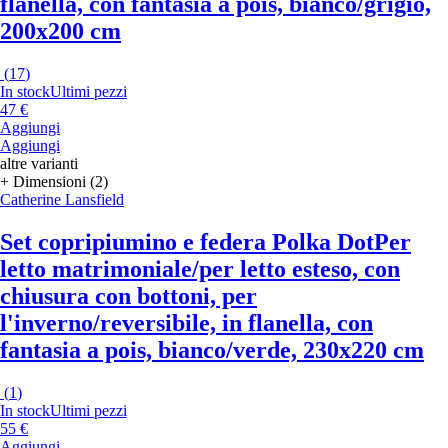
flanella, con fantasia a pois, bianco/grigio,
200x200 cm
(
17
)
In stock
Ultimi pezzi
47 €
Aggiungi
Aggiungi
altre varianti
+ Dimensioni (2)
Catherine Lansfield
Set copripiumino e federa Polka Dot
Per
letto matrimoniale/per letto esteso, con
chiusura con bottoni, per
l'inverno/reversibile, in flanella, con
fantasia a pois, bianco/verde, 230x220 cm
(
1
)
In stock
Ultimi pezzi
55 €
Aggiungi