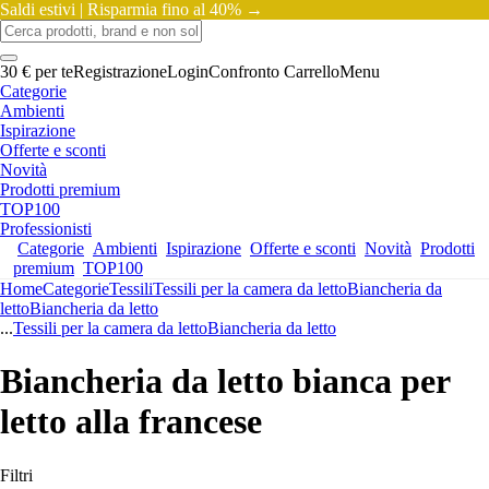
Saldi estivi |
Risparmia fino al 40% →
30 € per te
Registrazione
Login
Confronto
Carrello
Menu
Categorie
Ambienti
Ispirazione
Offerte e sconti
Novità
Prodotti premium
TOP100
Professionisti
Categorie
Ambienti
Ispirazione
Offerte e sconti
Novità
Prodotti
premium
TOP100
Home
Categorie
Tessili
Tessili per la camera da letto
Biancheria da
letto
Biancheria da letto
...
Tessili per la camera da letto
Biancheria da letto
Biancheria da letto bianca per
letto alla francese
Filtri