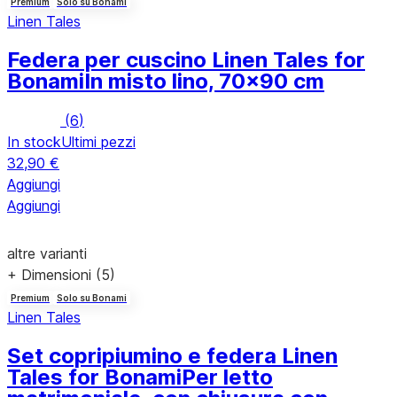
Premium
Solo su Bonami
Linen Tales
Federa per cuscino Linen Tales for
Bonami
In misto lino, 70x90 cm
(
6
)
In stock
Ultimi pezzi
32,90 €
Aggiungi
Aggiungi
altre varianti
+ Dimensioni (5)
Premium
Solo su Bonami
Linen Tales
Set copripiumino e federa Linen
Tales for Bonami
Per letto