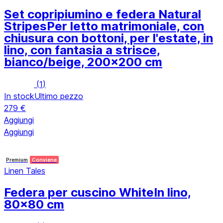
Set copripiumino e federa Natural
Stripes
Per letto matrimoniale, con
chiusura con bottoni, per l'estate, in
lino, con fantasia a strisce,
bianco/beige, 200x200 cm
(
1
)
In stock
Ultimo pezzo
279 €
Aggiungi
Aggiungi
Premium
Conviene
Linen Tales
Federa per cuscino White
In lino,
80x80 cm