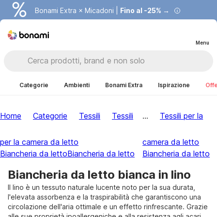
Bonami Extra × Micadoni |
Fino al -25% →
Menu
Categorie
Ambienti
Bonami Extra
Ispirazione
Offe
Home
Categorie
Tessili
Tessili
...
Tessili per la
per la camera da letto
camera da letto
Biancheria da letto
Biancheria da letto
Biancheria da letto
Biancheria da letto bianca in lino
Il lino è un tessuto naturale lucente noto per la sua durata,
l'elevata assorbenza e la traspirabilità che garantiscono una
circolazione dell'aria ottimale e un effetto rinfrescante. Grazie
alle sue proprietà ipoallergeniche e alla resistenza agli acari