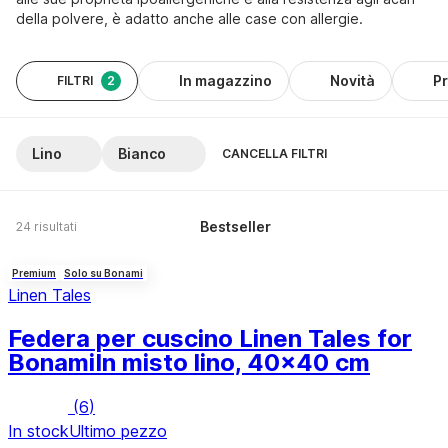
della polvere, è adatto anche alle case con allergie.
In magazzino
Novità
P
FILTRI
2
Lino
Bianco
CANCELLA FILTRI
Bestseller
24 risultati
Premium
Solo su Bonami
Linen Tales
Federa per cuscino Linen Tales for
Bonami
In misto lino, 40x40 cm
(
6
)
In stock
Ultimo pezzo