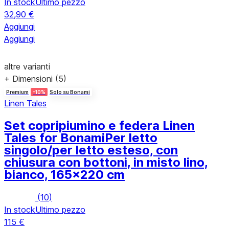
In stock
Ultimo pezzo
32,90 €
Aggiungi
Aggiungi
altre varianti
+ Dimensioni (5)
Premium
-10%
Solo su Bonami
Linen Tales
Set copripiumino e federa Linen
Tales for Bonami
Per letto
singolo/per letto esteso, con
chiusura con bottoni, in misto lino,
bianco, 165x220 cm
(
10
)
In stock
Ultimo pezzo
115 €