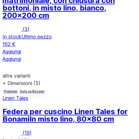
matrimoniale, con chiusura con
bottoni, in misto lino, bianco,
200x200 cm
(
3
)
In stock
Ultimo pezzo
162 €
Aggiungi
Aggiungi
altre varianti
+ Dimensioni (5)
Premium
Solo su Bonami
Linen Tales
Federa per cuscino Linen Tales for
Bonami
In misto lino, 80x80 cm
(
19
)