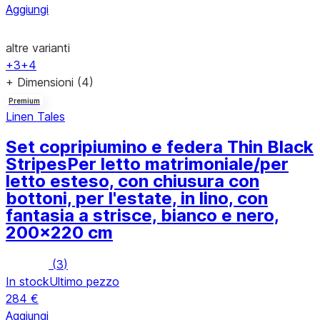
Aggiungi
altre varianti
+3
+4
+ Dimensioni (4)
Premium
Linen Tales
Set copripiumino e federa Thin Black
Stripes
Per letto matrimoniale/per
letto esteso, con chiusura con
bottoni, per l'estate, in lino, con
fantasia a strisce, bianco e nero,
200x220 cm
(
3
)
In stock
Ultimo pezzo
284 €
Aggiungi