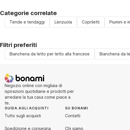
Categorie correlate
Tende e tendaggi
Lenzuola
Copriletti
Piumini e i
Filtri preferiti
Biancheria da letto per letto alla francese
Biancheria da l
Negozio online con migliaia di
ispirazioni quotidiane e prodotti per
arredare la tua casa come piace a
te.
GUIDA AGLI ACQUISTI
SU BONAMI
Tutto sugli acquisti
Contatti
Spedizione e consegna
Chi siamo