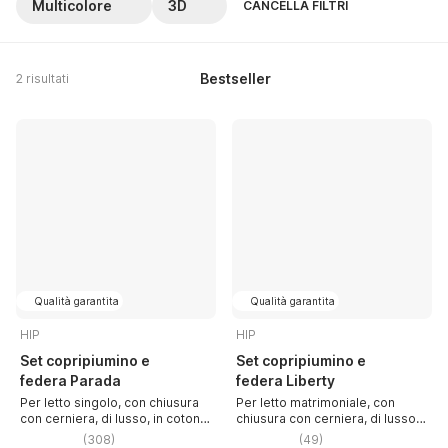
Multicolore
3D
CANCELLA FILTRI
Bestseller
2 risultati
Qualità garantita
Qualità garantita
HIP
HIP
Set copripiumino e
Set copripiumino e
federa Parada
federa Liberty
Per letto singolo, con chiusura
Per letto matrimoniale, con
con cerniera, di lusso, in cotone
chiusura con cerniera, di lusso,
renforcé, con fantasia 3D/con
in cotone renforcé, con fantasia
(
308
)
(
49
)