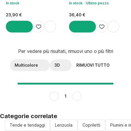
mandala, 140x200 cm
3D/con mandala, 200x200 cm
In stock
In stock
Ultimo pezzo
23,90 €
36,40 €
AGGIUNGI
AGGIUNGI
Per vedere più risultati, rimuovi uno o più filtri
Multicolore
3D
RIMUOVI TUTTO
1
Categorie correlate
Tende e tendaggi
Lenzuola
Copriletti
Piumini e i