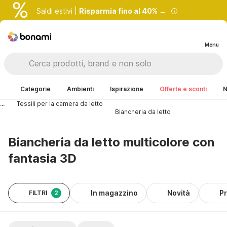
Saldi estivi |
Risparmia fino al 40% →
Menu
Categorie
Ambienti
Ispirazione
Offerte e sconti
N
...
Tessili per la camera da letto
Biancheria da letto
Biancheria da letto multicolore con
fantasia 3D
In magazzino
Novità
P
FILTRI
2