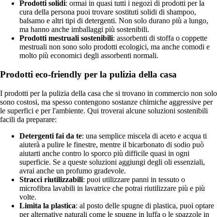
Prodotti solidi
: ormai in quasi tutti i negozi di prodotti per la
cura della persona puoi trovare sostituti solidi di shampoo,
balsamo e altri tipi di detergenti. Non solo durano più a lungo,
ma hanno anche imballaggi più sostenibili.
Prodotti mestruali sostenibili
: assorbenti di stoffa o coppette
mestruali non sono solo prodotti ecologici, ma anche comodi e
molto più economici degli assorbenti normali.
Prodotti eco-friendly per la pulizia della casa
I prodotti per la pulizia della casa che si trovano in commercio non solo
sono costosi, ma spesso contengono sostanze chimiche aggressive per
le superfici e per l'ambiente. Qui troverai alcune soluzioni sostenibili
facili da preparare:
Detergenti fai da te
: una semplice miscela di aceto e acqua ti
aiuterà a pulire le finestre, mentre il bicarbonato di sodio può
aiutarti anche contro lo sporco più difficile quasi in ogni
superficie. Se a queste soluzioni aggiungi degli oli essenziali,
avrai anche un profumo gradevole.
Stracci riutilizzabili
: puoi utilizzare panni in tessuto o
microfibra lavabili in lavatrice che potrai riutilizzare più e più
volte.
Limita la plastica
: al posto delle spugne di plastica, puoi optare
per alternative naturali come le spugne in luffa o le spazzole in