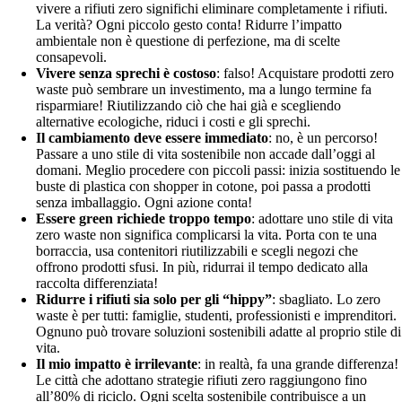
vivere a rifiuti zero significhi eliminare completamente i rifiuti.
La verità? Ogni piccolo gesto conta! Ridurre l’impatto
ambientale non è questione di perfezione, ma di scelte
consapevoli.
Vivere senza sprechi è costoso
: falso! Acquistare prodotti zero
waste può sembrare un investimento, ma a lungo termine fa
risparmiare! Riutilizzando ciò che hai già e scegliendo
alternative ecologiche, riduci i costi e gli sprechi.
Il cambiamento deve essere immediato
: no, è un percorso!
Passare a uno stile di vita sostenibile non accade dall’oggi al
domani. Meglio procedere con piccoli passi: inizia sostituendo le
buste di plastica con shopper in cotone, poi passa a prodotti
senza imballaggio. Ogni azione conta!
Essere green richiede troppo tempo
: adottare uno stile di vita
zero waste non significa complicarsi la vita. Porta con te una
borraccia, usa contenitori riutilizzabili e scegli negozi che
offrono prodotti sfusi. In più, ridurrai il tempo dedicato alla
raccolta differenziata!
Ridurre i rifiuti sia solo per gli “hippy”
: sbagliato. Lo zero
waste è per tutti: famiglie, studenti, professionisti e imprenditori.
Ognuno può trovare soluzioni sostenibili adatte al proprio stile di
vita.
Il mio impatto è irrilevante
: in realtà, fa una grande differenza!
Le città che adottano strategie rifiuti zero raggiungono fino
all’80% di riciclo. Ogni scelta sostenibile contribuisce a un