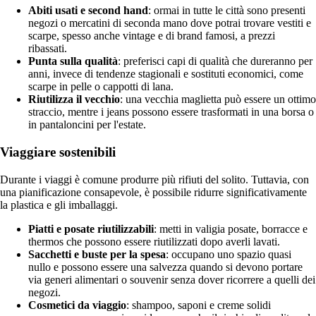
Abiti usati e second hand
: ormai in tutte le città sono presenti
negozi o mercatini di seconda mano dove potrai trovare vestiti e
scarpe, spesso anche vintage e di brand famosi, a prezzi
ribassati.
Punta sulla qualità
: preferisci capi di qualità che dureranno per
anni, invece di tendenze stagionali e sostituti economici, come
scarpe in pelle o cappotti di lana.
Riutilizza il vecchio
: una vecchia maglietta può essere un ottimo
straccio, mentre i jeans possono essere trasformati in una borsa o
in pantaloncini per l'estate.
Viaggiare sostenibili
Durante i viaggi è comune produrre più rifiuti del solito. Tuttavia, con
una pianificazione consapevole, è possibile ridurre significativamente
la plastica e gli imballaggi.
Piatti e posate riutilizzabili
: metti in valigia posate, borracce e
thermos che possono essere riutilizzati dopo averli lavati.
Sacchetti e buste per la spesa
: occupano uno spazio quasi
nullo e possono essere una salvezza quando si devono portare
via generi alimentari o souvenir senza dover ricorrere a quelli dei
negozi.
Cosmetici da viaggio
: shampoo, saponi e creme solidi