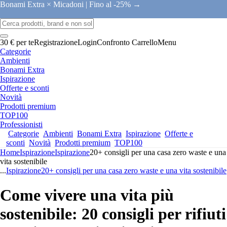
Bonami Extra × Micadoni |
Fino al -25% →
30 € per te
Registrazione
Login
Confronto
Carrello
Menu
Categorie
Ambienti
Bonami Extra
Ispirazione
Offerte e sconti
Novità
Prodotti premium
TOP100
Professionisti
Categorie
Ambienti
Bonami Extra
Ispirazione
Offerte e
sconti
Novità
Prodotti premium
TOP100
Home
Ispirazione
Ispirazione
20+ consigli per una casa zero waste e una
vita sostenibile
...
Ispirazione
20+ consigli per una casa zero waste e una vita sostenibile
Come vivere una vita più
sostenibile: 20 consigli per rifiuti