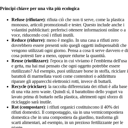
Principi chiave per una vita più ecologica
Refuse (rifiutare)
: rifiuta ciò che non ti serve, come la plastica
monouso, articoli promozionali e tester. Questo include anche i
volantini pubblicitari: preferisci ottenere informazioni online o a
voce, riducendo così i rifiuti inutili.
Reduce (ridurre)
: meno è meglio. In una casa a rifiuti zero
dovrebbero essere presenti solo quegli oggetti indispensabili che
vengono utilizzati ogni giorno. Pensa a cosa ti serve davvero e di
cosa potresti fare a meno, oppure ridurne la quantità.
Reuse (riutilizzare)
: l'epoca in cui viviamo è l'emblema dell'usa
e getta, ma hai mai pensato che ogni oggetto potrebbe essere
riutilizzato? Ad esempio, puoi utilizzare borse in stoffa, riciclare i
barattoli di marmellata vuoti come contenitori o addirittura
riparare gli apparecchi elettronici rotti, invece di buttarli.
Recycle (riciclare)
: la raccolta differenziata dei rifiuti è alla base
di una vita zero waste. Quindi sì, il barattolino dello yogurt va
lavato prima di buttarlo nella plastica, altrimenti ogni sforzo di
riciclaggio sarà inutile.
Rot (compostare)
: i rifiuti organici costituiscono il 40% dei
rifiuti domestici. Il compostaggio, sia in una vermicompostiera
domestica che in una compostiera da giardino, trasforma gli
scarti alimentari, ad esempio, in un prezioso fertilizzante per le
piante.