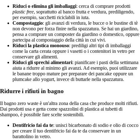
Riduci o elimina gli imballaggi
: cerca di comprare prodotti
plastic free
, soprattutto al banco frutta e verdura, prediligendo,
per esempio, sacchetti riciclabili in iuta.
Compostaggio
: gli avanzi di verdura, le bucce o le bustine di tè
non devono per forza finire nella spazzatura. Se hai un giardino,
pensa a comprare un composter da giardino o domestico, oppure
partecipa al compostaggio della città in cui vivi.
Riduci la plastica monouso
: prediligi altri tipi di imballaggi
come la carta cerata oppure i vasetti o i contenitori in vetro per
conservare gli alimenti.
Riduci gli sprechi alimentari
: pianificare i pasti della settimana
aiuta a ridurre al minimo gli avanzi. Ad esempio, puoi utilizzare
le banane troppo mature per preparare dei pancake oppure un
plumcake allo yogurt, invece di buttarle nella spazzatura.
Ridurre i rifiuti in bagno
Il bagno zero waste è un'altra zona della casa che produce molti rifiuti.
Dai prodotti usa e getta come spazzolini di plastica ai tubetti di
shampoo, è possibile fare scelte sostenibili.
Dentifricio fai da te
: unisci bicarbonato di sodio e olio di cocco
per creare il tuo dentifricio fai da te da conservare in un
barattolino in vetro.