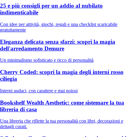
25 e più consigli per un addio al nubilato
indimenticabile
Con idee per attività, giochi, regali e una checklist scaricabile
gratuitamente
Eleganza delicata senza sfarzi: scopri la magia
dell'arredamento Demure
Un minimalismo sofisticato e ricco di personalità
Cherry Coded: scopri la magia degli interni rosso
ciliegia
Interni audaci, con carattere e mai noiosi
Bookshelf Wealth Aesthetic: come sistemare la tua
libreria di casa
Una libreria che riflette la tua personalità con libri, decorazioni e
dettagli curati.