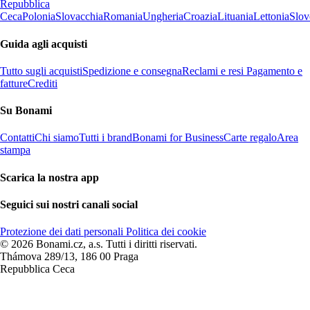
Repubblica
Ceca
Polonia
Slovacchia
Romania
Ungheria
Croazia
Lituania
Lettonia
Slov
Guida agli acquisti
Tutto sugli acquisti
Spedizione e consegna
Reclami e resi
Pagamento e
fatture
Crediti
Su Bonami
Contatti
Chi siamo
Tutti i brand
Bonami for Business
Carte regalo
Area
stampa
Scarica la nostra app
Seguici sui nostri canali social
Protezione dei dati personali
Politica dei cookie
© 2026 Bonami.cz, a.s. Tutti i diritti riservati.
Thámova 289/13, 186 00 Praga
Repubblica Ceca