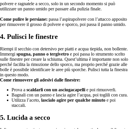
polvere e ragnatele a secco, solo in un secondo momento si può
utilizzare un panno umido per passare alla pulizia finale.
Come pulire le persiane:
passa l’aspirapolvere con l’attacco apposito
per rimuovere il grosso di polvere e sporco, poi passa il panno umido.
4. Pulisci le finestre
Riempi il secchio con detersivo per piatti e acqua tiepida, non bollente.
Immergi
spugna, panno o tergivetro
e poi passa lo strumento scelto
sulle finestre per creare la schiuma. Quest’ultima è importante non solo
perché facilita la rimozione dello sporco, ma proprio perché grazie alle
bolle è possibile identificare le aree più sporche. Pulisci tutta la finestra
in questo modo.
Come rimuovere gli adesivi dalle finestre:
Prova a
scaldarli con un asciugacapelli
e poi rimuoverli.
Bagnali con un panno e lascia agire l’acqua, poi toglili con cura.
Utilizza l’aceto,
lascialo agire per qualche minuto
e poi
staccali.
5. Lucida a secco