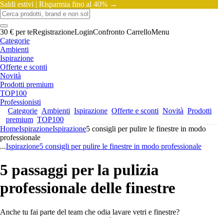
Saldi estivi |
Risparmia fino al 40% →
30 € per te
Registrazione
Login
Confronto
Carrello
Menu
Categorie
Ambienti
Ispirazione
Offerte e sconti
Novità
Prodotti premium
TOP100
Professionisti
Categorie
Ambienti
Ispirazione
Offerte e sconti
Novità
Prodotti
premium
TOP100
Home
Ispirazione
Ispirazione
5 consigli per pulire le finestre in modo
professionale
...
Ispirazione
5 consigli per pulire le finestre in modo professionale
5 passaggi per la pulizia
professionale delle finestre
Anche tu fai parte del team che odia lavare vetri e finestre?