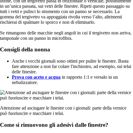
Infine, con un tergivetro passa in orizzontale o verticale, possibilmente
in un’unica passata, sui vetri delle finestre. Ripeti questo passaggio su
tutti i vetri e pulisci lo strumento con un panno se necessario. La
gomma del tergivetro va appoggiata rivolta verso l’alto, altrimenti
rischierai di spalmare lo sporco e non di eliminarlo.
Se rimangono delle macchie negli angoli in cui il tergivetro non arriva,
tamponale con un panno in microfibra.
Consigli della nonna
Anche i vecchi giornali sono ottimi per pulire le finestre. Basta
fare attenzione a non far colare l'inchiostro, ad esempio, sui telai
delle finestre.
Prova con aceto e acqua
in rapporto 1:1 e versalo in un
nebulizzatore.
Attenzione ad asciugare le finestre con i giornali: parte della vernice
può fuoriuscire e macchiare i telai.
Come si rimuovono gli adesivi dalle finestre?